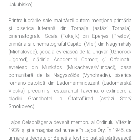
Jakubisko).
Printre lucrările sale mai târzii putem menționa primăria
și biserica luterană din Tornalja (astăzi Tornaľa),
cinematograful Scala (Tokajík) din Eperjes (Prešov),
primăria și cinematograful Capitol (Mier) din Nagymihály
(Michalovce), școala evreiască de la Ungvár (Užhorod/
Ujgorod), clădirile Academiei Comerț și Orfelinatul
evreiesc din Munkács (Mukacheve/Muncaci), casa
comunitară de la Nagyszőlős (Vynohradiv), biserica
romano-catolică din Ladomérmindszent (Ladomerská
Vieska), precum și restaurantul Taverna, o extindere a
clădirii Grandhotel la Ótátrafüred (astăzi Starý
Smokovec).
Lajos Oelschläger a devenit membru al Ordinului Vitéz în
1939, și și-a maghiarizat numele în Lajos Őry. În 1945, ca
urmare a decretelor Beneš a fost obligat să părăsească