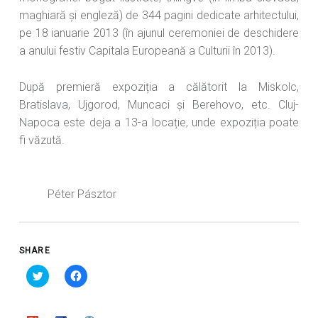
maghiară și engleză) de 344 pagini dedicate arhitectului,
pe 18 ianuarie 2013 (în ajunul ceremoniei de deschidere
a anului festiv Capitala Europeană a Culturii în 2013).
După premieră expoziția a călătorit la Miskolc,
Bratislava, Ujgorod, Muncaci și Berehovo, etc. Cluj-
Napoca este deja a 13-a locație, unde expoziția poate
fi văzută.
Péter Pásztor
SHARE
D
D
ă
ă
c
c
l
l
i
i
c
c