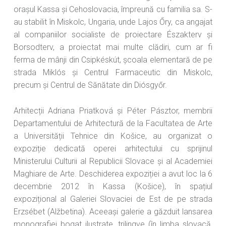
orașul Kassa și Cehoslovacia, împreună cu familia sa. S-
au stabilit în Miskolc, Ungaria, unde Lajos Őry, ca angajat
al companiilor socialiste de proiectare Északterv și
Borsodterv, a proiectat mai multe clădiri, cum ar fi
ferma de mânji din Csipkéskút, școala elementară de pe
strada Miklós și Centrul Farmaceutic din Miskolc,
precum și Centrul de Sănătate din Diósgyőr.
Arhitecții Adriana Priatková și Péter Pásztor, membrii
Departamentului de Arhitectură de la Facultatea de Arte
a Universității Tehnice din Košice, au organizat o
expoziție dedicată operei arhitectului cu sprijinul
Ministerului Culturii al Republicii Slovace și al Academiei
Maghiare de Arte. Deschiderea expoziției a avut loc la 6
decembrie 2012 în Kassa (Košice), în spațiul
expozițional al Galeriei Slovaciei de Est de pe strada
Erzsébet (Alžbetina). Aceeași galerie a găzduit lansarea
monografiei bogat ilustrate, trilingve (în limba slovacă,