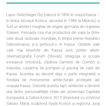
Lajos Oelschläger-Őry (născut în 1896 în orașul Kassa –
în limba slovacă Košice; decedat în 1984 la Miskolc) a
fost un arhitect maghiar de origine germană din regiunea
Szepes. Perioada cea mai productivă din viața lui (între
cele două războaie mondiale, în timpul primei Republici
Cehoslovace) și-a petrecut-o în Kassa. Clădirile sale
cele mai renumite din Kassa sunt, printre altele:
cinematograful Forum (Slovan), sinagoga și școala
evreiască ortodoxă, clădirea Camerei de Comerț și
Industrie, cazarma de pompieri și piscina de vară din
Kassa. Acestea au devenit deja o parte integrantă a
fondului de monumente arhitecturale protejate ale
orașului Kassa. Datorită acestui fapt, arhitectul a devenit
una dintre personalităţile cheie ale proiectului Capitala
Europeană a Culturii Košice 2013 (împreună cu scriitorul
Sándor Márai, sculptorul Gyula Kosice și regizorul Juraj