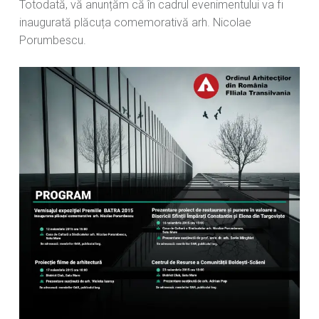
Totodată, vă anunțăm că în cadrul evenimentului va fi
inaugurată plăcuța comemorativă arh. Nicolae
Porumbescu.