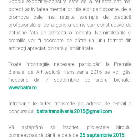
Scopul expoziției-concurs este de a reflecta cât mai
corect activitatea membrilor filialelor participante, de a
promova cele mai reușite exemple de practică
profesională și de a genera demersuri constructive de
atitudine faţă de arhitectura recentă. Nominalizările și
premiile vor fi acordate de către un juriu format din
arhitecți apreciaţi din țară și străinătate.
Toate informațiile necesare participării la Premiile
Bienalei de Arhitectură Transilvania 2015 se vor găsi
începând din 7 septembrie pe site-ul bienalei:
www.batra.ro.
Întrebările le puteți transmite pe adresa de e-mail a
concursului:
batra.transilvania.2015@gmail.com
Vă așteptăm să înscrieți proiectele biroului
dumneavoastră până la data de
25 septembrie 2015.