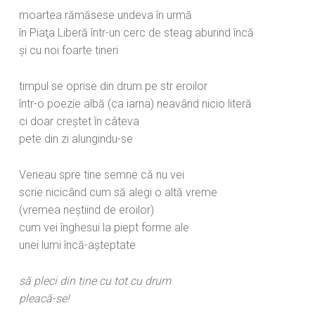
moartea rămăsese undeva în urmă
în Piaţa Liberă într-un cerc de steag aburind încă
şi cu noi foarte tineri
timpul se oprise din drum pe str eroilor
într-o poezie albă (ca iarna) neavând nicio literă
ci doar creştet în câteva
pete din zi alungindu-se
Veneau spre tine semne că nu vei
scrie nicicând cum să alegi o altă vreme
(vremea neştiind de eroilor)
cum vei înghesui la piept forme ale
unei lumi încă-aşteptate
să pleci din tine cu tot cu drum
pleacă-se!