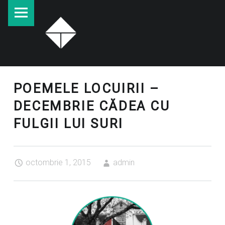
Batra
Skip
2015
to
navigare
content
site
POEMELE LOCUIRII –
DECEMBRIE CĂDEA CU
FULGII LUI SURI
octombrie 1, 2015
admin